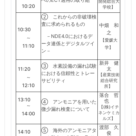
へのECT適用の取り組
開発総合大
10:20
学校】
② これからの非破壊検
査に求められるもの
中畑 和
10:30
之
－NDE4.0におけるデ
～
【愛媛大
ータ連係とデジタルツイ
11:10
学】
ン－
新井 健
③ 水素設備の漏れ試験
太
11:20
における信頼性とトレー
【産業技術
～
サビリティ
総合研究
12:10
所】
落合 哲
13:10
也
④ アンモニアを用いた
～
【(株)イチ
微少漏れ検査について
ネンケミカ
14:00
ルズ】
渡部 久
⑤ 海外のアンモニアタ
14:10
俊