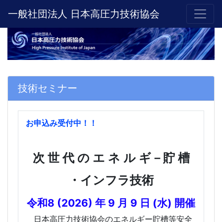
一般社団法人 日本高圧力技術協会
技術セミナー
お申込み受付中！！
次 世 代 の エ ネ ル ギ－貯 槽
・インフラ技術
令和8 (2026) 年 9 月 9 日 (水) 開催
日本高圧力技術協会のエネルギー貯槽等安全