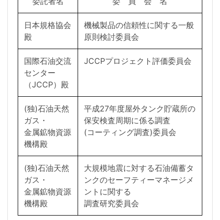
委託者名
委 員 会 名
日本規格協会
機械製品の信頼性に関する一般
殿
原則検討委員会
国際石油交流
JCCPプロジェクト評価委員会
センター
（JCCP）殿
(独)石油天然
平成27年度屋外タンク貯蔵所の
ガス・
保安検査周期に係る調査
金属鉱物資源
(コーティング調査)委員会
機構殿
(独)石油天然
大規模地震に対する石油備蓄タ
ガス・
ンクのセーフティーマネージメ
金属鉱物資源
ントに関する
機構殿
調査研究委員会