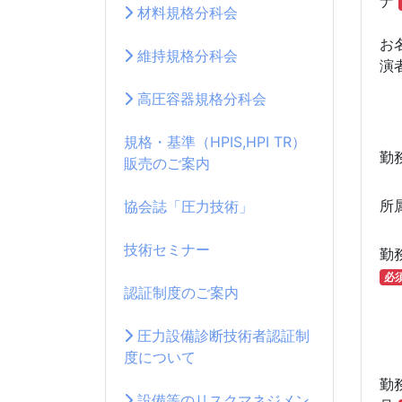
ナ
材料規格分科会
お
維持規格分科会
演
高圧容器規格分科会
規格・基準（HPIS,HPI TR）
勤
販売のご案内
所
協会誌「圧力技術」
技術セミナー
勤
必
認証制度のご案内
圧力設備診断技術者認証制
度について
勤
設備等のリスクマネジメン